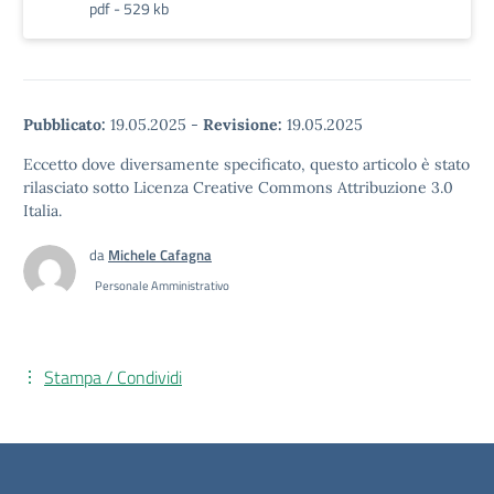
pdf - 529 kb
Pubblicato:
19.05.2025
-
Revisione:
19.05.2025
Eccetto dove diversamente specificato, questo articolo è stato
rilasciato sotto Licenza Creative Commons Attribuzione 3.0
Italia.
da
Michele Cafagna
Personale Amministrativo
Stampa / Condividi