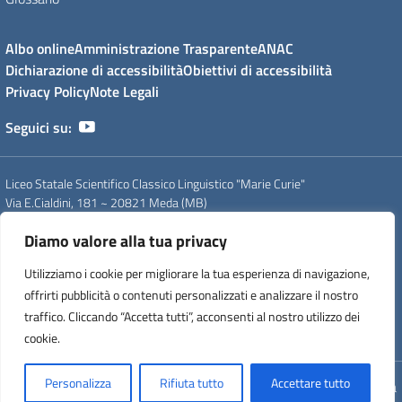
Albo online
Amministrazione Trasparente
ANAC
Dichiarazione di accessibilità
Obiettivi di accessibilità
Privacy Policy
Note Legali
Seguici su:
Liceo Statale Scientifico Classico Linguistico "Marie Curie"
Via E.Cialdini, 181 ~ 20821 Meda (MB)
Tel. 0362 70339 - 0362 71754
Diamo valore alla tua privacy
PEO
: mbps20000g@istruzione.it
PEC
: mbps20000g@pec.istruzione.it
Utilizziamo i cookie per migliorare la tua esperienza di navigazione,
CF
: 83008560159
offrirti pubblicità o contenuti personalizzati e analizzare il nostro
CUU
: UFDC93
CM
: MBPS20000G
traffico. Cliccando “Accetta tutti”, acconsenti al nostro utilizzo dei
IPA
: istsc_mips20000p
cookie.
Personalizza
Rifiuta tutto
Accettare tutto
Concept & Design by Designers Italia