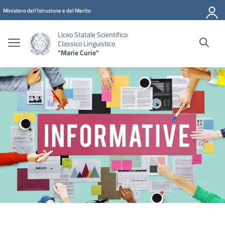
Vai ai contenuti
Vai al menu di navigazione
Vai al footer
Ministero dell'Istruzione e del Merito
Liceo Statale Scientifico
Classico Linguistico
"Marie Curie"