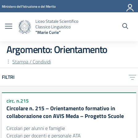
Vai ai contenuti
Vai al menu di navigazione
Vai al footer
Ministero dell'Istruzione e del Merito
Liceo Statale Scientifico
Classico Linguistico
"Marie Curie"
Argomento: Orientamento
Stampa / Condividi
FILTRI
circ. n.215
Circolare n. 215 – Orientamento formativo in
collaborazione con AVIS Meda – Progetto Scuole
Circolari per alunni e famiglie
Circolari per docenti e personale ATA