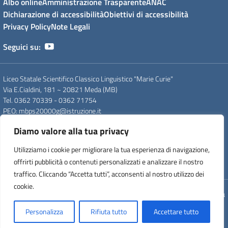
Albo online
Amministrazione Trasparente
ANAC
Dichiarazione di accessibilità
Obiettivi di accessibilità
Privacy Policy
Note Legali
Seguici su:
Liceo Statale Scientifico Classico Linguistico "Marie Curie"
Via E.Cialdini, 181 ~ 20821 Meda (MB)
Tel. 0362 70339 - 0362 71754
PEO
: mbps20000g@istruzione.it
PEC
: mbps20000g@pec.istruzione.it
Diamo valore alla tua privacy
CF
: 83008560159
CUU
: UFDC93
Utilizziamo i cookie per migliorare la tua esperienza di navigazione,
CM
: MBPS20000G
offrirti pubblicità o contenuti personalizzati e analizzare il nostro
IPA
: istsc_mips20000p
traffico. Cliccando “Accetta tutti”, acconsenti al nostro utilizzo dei
cookie.
Concept & Design by Designers Italia
Personalizza
Rifiuta tutto
Accettare tutto