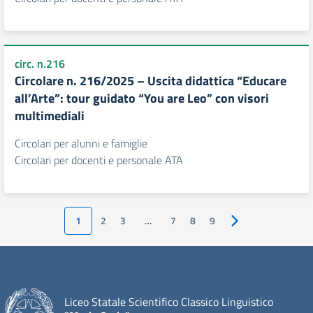
circ. n.216
Circolare n. 216/2025 – Uscita didattica “Educare
all’Arte”: tour guidato “You are Leo” con visori
multimediali
Circolari per alunni e famiglie
Circolari per docenti e personale ATA
1
2
3
…
7
8
9
Pagina successiva
Liceo Statale Scientifico Classico Linguistico