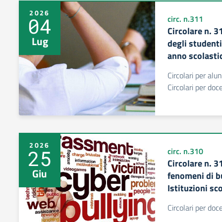
2026
04
circ. n.311
Circolare n. 3
Lug
degli student
anno scolast
Circolari per alu
Circolari per do
2026
25
circ. n.310
Circolare n. 
Giu
fenomeni di b
Istituzioni sc
Circolari per do