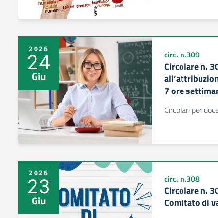
2026
24
circ. n.309
Circolare n. 3
Giu
all’attribuzio
7 ore settima
Circolari per do
2026
23
circ. n.308
Circolare n. 
Giu
Comitato di v