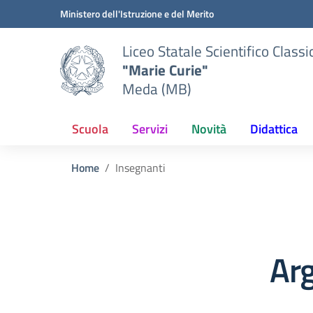
Vai ai contenuti
Vai al menu di navigazione
Vai al footer
Ministero dell'Istruzione e del Merito
Liceo Statale Scientifico Classi
"Marie Curie"
Meda (MB)
Scuola
Servizi
Novità
Didattica
Home
Insegnanti
Ar