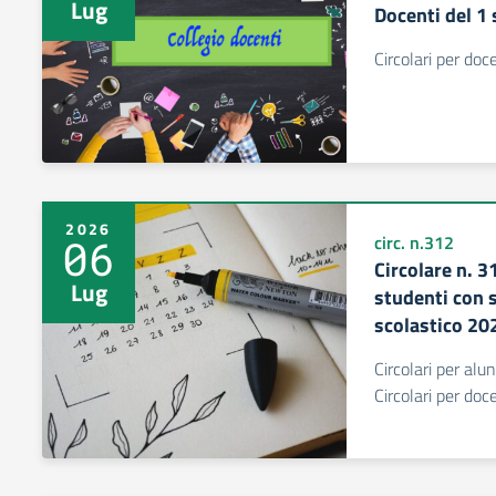
Lug
Docenti del 1
Circolari per do
2026
06
circ. n.312
Circolare n. 3
Lug
studenti con 
scolastico 2
Circolari per alu
Circolari per do