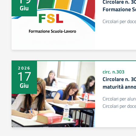
Circolare n. 3
Giu
Formazione S
Circolari per do
2026
17
circ. n.303
Circolare n. 
Giu
maturità ann
Circolari per alu
Circolari per do