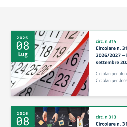
2026
08
circ. n.314
Circolare n. 3
Lug
2026/2027 – L
settembre 20
Circolari per alu
Circolari per do
2026
08
circ. n.313
Circolare n. 