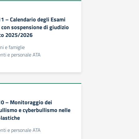
11 – Calendario degli Esami
i con sospensione di giudizio
ico 2025/2026
nni e famiglie
centi e personale ATA
310 – Monitoraggio dei
ullismo e cyberbullismo nelle
olastiche
centi e personale ATA