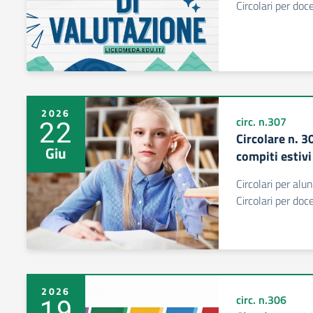
Circolari per do
2026
22
circ. n.307
Circolare n. 
Giu
compiti estiv
Circolari per alu
Circolari per do
2026
19
circ. n.306