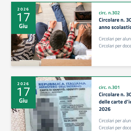
2026
17
circ. n.302
Circolare n. 3
Giu
anno scolast
Circolari per alu
Circolari per do
2026
17
circ. n.301
Circolare n. 3
Giu
delle carte d’
2026
Circolari per alu
Circolari per do