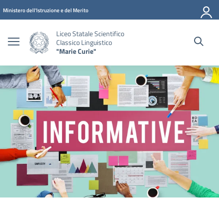
Vai ai contenuti
Vai al menu di navigazione
Vai al footer
Ministero dell'Istruzione e del Merito
Liceo Statale Scientifico
Classico Linguistico
"Marie Curie"