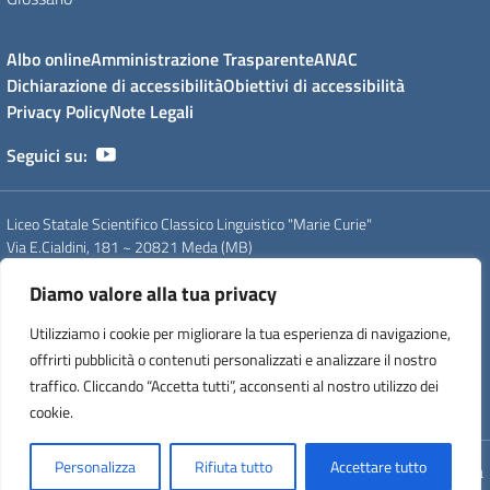
Albo online
Amministrazione Trasparente
ANAC
Dichiarazione di accessibilità
Obiettivi di accessibilità
Privacy Policy
Note Legali
Seguici su:
Liceo Statale Scientifico Classico Linguistico "Marie Curie"
Via E.Cialdini, 181 ~ 20821 Meda (MB)
Tel. 0362 70339 - 0362 71754
Diamo valore alla tua privacy
PEO
: mbps20000g@istruzione.it
PEC
: mbps20000g@pec.istruzione.it
Utilizziamo i cookie per migliorare la tua esperienza di navigazione,
CF
: 83008560159
offrirti pubblicità o contenuti personalizzati e analizzare il nostro
CUU
: UFDC93
CM
: MBPS20000G
traffico. Cliccando “Accetta tutti”, acconsenti al nostro utilizzo dei
IPA
: istsc_mips20000p
cookie.
Personalizza
Rifiuta tutto
Accettare tutto
Concept & Design by Designers Italia