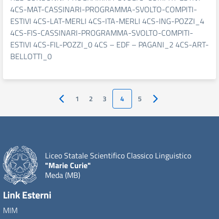
4CS-MAT-CASSINARI-PROGRAMMA-SVOLTO-COMPITI-
ESTIVI 4CS-LAT-MERLI 4CS-ITA-MERLI 4CS-ING-POZZI_4
4CS-FIS-CASSINARI-PROGRAMMA-SVOLTO-COMPITI-
ESTIVI 4CS-FIL-POZZI_0 4CS – EDF – PAGANI_2 4CS-ART-
BELLOTTI_0
1
2
3
4
5
Pagina precedente
Pagina successiva
Liceo Statale Scientifico Classico Linguistico
"Marie Curie"
Meda (MB)
Link Esterni
MIM