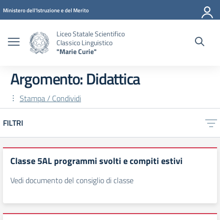
Vai ai contenuti
Vai al menu di navigazione
Vai al footer
Ministero dell'Istruzione e del Merito
Liceo Statale Scientifico
Classico Linguistico
"Marie Curie"
Argomento: Didattica
Stampa / Condividi
FILTRI
Classe 5AL programmi svolti e compiti estivi
Vedi documento del consiglio di classe