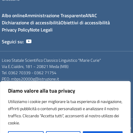
Albo online
Amministrazione Trasparente
ANAC
Dichiarazione di accessibilità
Obiettivi di accessibilità
Privacy Policy
Note Legali
Seguici su:
Liceo Statale Scientifico Classico Linguistico "Marie Curie"
Via E.Cialdini, 181 ~ 20821 Meda (MB)
Tel. 0362 70339 - 0362 71754
PEO
: mbps20000g@istruzione.it
PEC
: mbps20000g@pec.istruzione.it
Diamo valore alla tua privacy
CF
: 83008560159
CUU
: UFDC93
Utilizziamo i cookie per migliorare la tua esperienza di navigazione,
CM
: MBPS20000G
offrirti pubblicità o contenuti personalizzati e analizzare il nostro
IPA
: istsc_mips20000p
traffico. Cliccando “Accetta tutti”, acconsenti al nostro utilizzo dei
cookie.
Concept & Design by Designers Italia