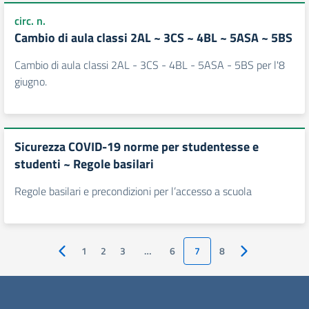
circ. n.
Cambio di aula classi 2AL ~ 3CS ~ 4BL ~ 5ASA ~ 5BS
Cambio di aula classi 2AL - 3CS - 4BL - 5ASA - 5BS per l'8
giugno.
Sicurezza COVID-19 norme per studentesse e
studenti ~ Regole basilari
Regole basilari e precondizioni per l’accesso a scuola
1
2
3
…
6
7
8
Pagina precedente
Pagina successi