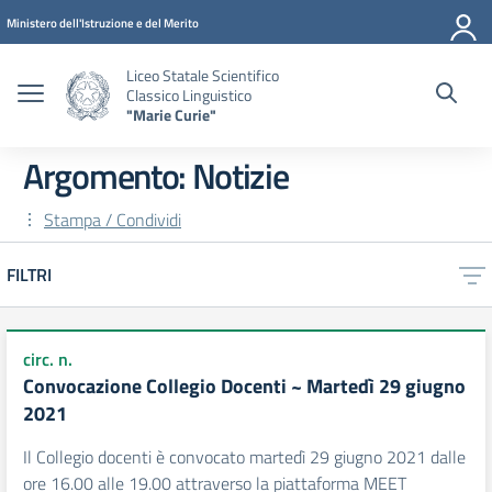
Vai ai contenuti
Vai al menu di navigazione
Vai al footer
Ministero dell'Istruzione e del Merito
Liceo Statale Scientifico
Classico Linguistico
"Marie Curie"
Argomento: Notizie
Stampa / Condividi
FILTRI
circ. n.
Convocazione Collegio Docenti ~ Martedì 29 giugno
2021
Il Collegio docenti è convocato martedì 29 giugno 2021 dalle
ore 16.00 alle 19.00 attraverso la piattaforma MEET