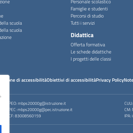
zione
Personale scolastico
Famiglie e studenti
ne
Percorsi di studio
della scuola
Tutti i servizi
della scuola
Didattica
azione
Offerta formativa
Le schede didattiche
I progetti delle classi
razione di accessibilità
Obiettivi di accessibilità
Privacy Policy
Note
,
PEO
: mbps20000g@istruzione.it
CUU
PEC
: mbps20000g@pec.istruzione.it
CM
:
CF
: 83008560159
IPA
: