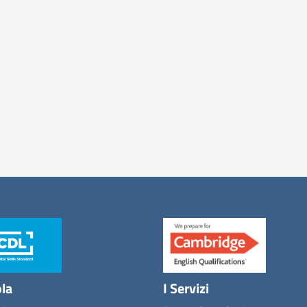
ola
I Servizi