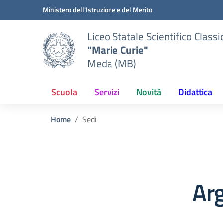
Vai ai contenuti
Vai al menu di navigazione
Vai al footer
Ministero dell'Istruzione e del Merito
Liceo Statale Scientifico Classi
"Marie Curie"
Meda (MB)
Scuola
Servizi
Novità
Didattica
Home
Sedi
Ar