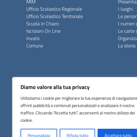
MIM
Presenta
Ufficio Scolastico Regionale
I luoghi
Ufficio Scolastico Territoriale
Le perso
Scuola in Chiaro
I numeri 
Iscrizioni On Line
Le carte 
Invalsi
Organizz
Comune
La storia
Albo online
Amministrazione Trasparente
ANAC
Dichia
Diamo valore alla tua privacy
Utilizziamo i cookie per migliorare la tua esperienza di navigazione
offrirti pubblicità o contenuti personalizzati e analizzare il nostro
Liceo Statale Scientifico Classico Linguistico "Marie Curie"
traffico. Cliccando “Accetta tutti”, acconsenti al nostro utilizzo dei
Via E.Cialdini, 181 ~ 20821 Meda (MB)
Tel. 0362 70339 - 0362 71754
cookie.
Personalizza
Rifiuta tutto
Accettare tutto