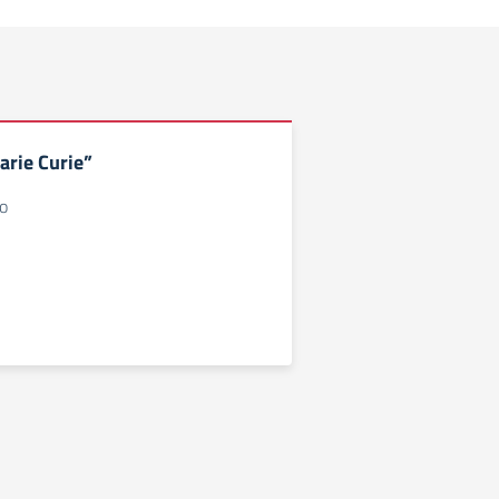
arie Curie”
co