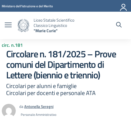
Vai ai contenuti
Vai al menu di navigazione
Vai al footer
Ministero dell'Istruzione e del Merito
Liceo Statale Scientifico
Classico Linguistico
"Marie Curie"
circ. n.181
Circolare n. 181/2025 – Prove
comuni del Dipartimento di
Lettere (biennio e triennio)
Circolari per alunni e famiglie
Circolari per docenti e personale ATA
da
Antonella Seregni
Personale Amministrativo