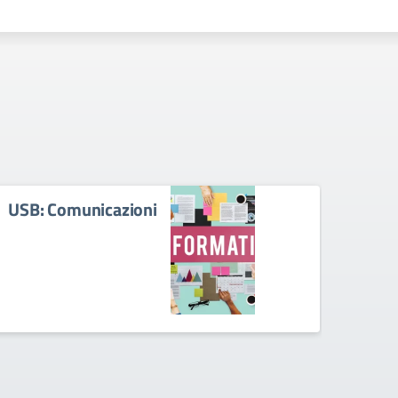
USB: Comunicazioni
Circ
scrut
sosp
scol