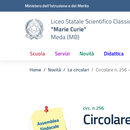
Vai ai contenuti
Vai al menu di navigazione
Vai al footer
Ministero dell'Istruzione e del Merito
Liceo Statale Scientifico Classi
"Marie Curie"
Meda (MB)
Scuola
Servizi
Novità
Didattica
Home
Novità
Le circolari
Circolare n. 256
circ. n.256
Circolar