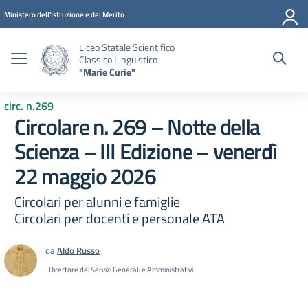
Vai ai contenuti
Vai al menu di navigazione
Vai al footer
Ministero dell'Istruzione e del Merito
Liceo Statale Scientifico
Classico Linguistico
"Marie Curie"
circ. n.269
Circolare n. 269 – Notte della
Scienza – III Edizione – venerdì
22 maggio 2026
Circolari per alunni e famiglie
Circolari per docenti e personale ATA
da
Aldo Russo
Direttore dei Servizi Generali e Amministrativi