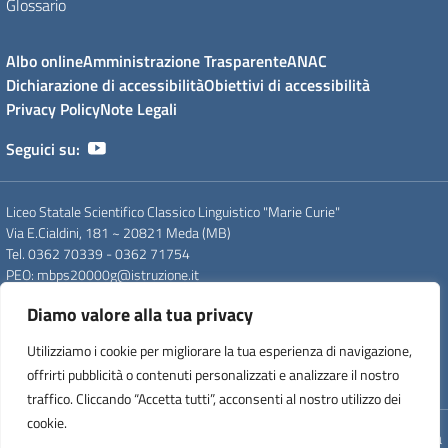
Glossario
Albo online
Amministrazione Trasparente
ANAC
Dichiarazione di accessibilità
Obiettivi di accessibilità
Privacy Policy
Note Legali
Seguici su:
Liceo Statale Scientifico Classico Linguistico "Marie Curie"
Via E.Cialdini, 181 ~ 20821 Meda (MB)
Tel. 0362 70339 - 0362 71754
PEO
: mbps20000g@istruzione.it
PEC
: mbps20000g@pec.istruzione.it
Diamo valore alla tua privacy
CF
: 83008560159
CUU
: UFDC93
Utilizziamo i cookie per migliorare la tua esperienza di navigazione,
CM
: MBPS20000G
offrirti pubblicità o contenuti personalizzati e analizzare il nostro
IPA
: istsc_mips20000p
traffico. Cliccando “Accetta tutti”, acconsenti al nostro utilizzo dei
cookie.
Concept & Design by Designers Italia