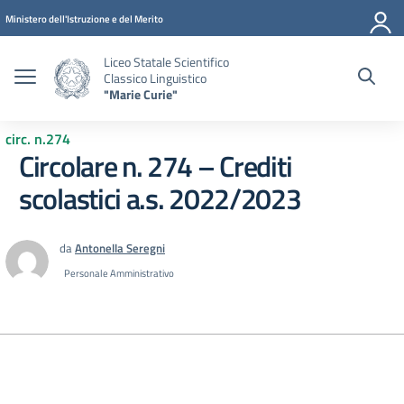
Vai ai contenuti
Vai al menu di navigazione
Vai al footer
Ministero dell'Istruzione e del Merito
Liceo Statale Scientifico
Classico Linguistico
"Marie Curie"
circ. n.274
Circolare n. 274 – Crediti
scolastici a.s. 2022/2023
da
Antonella Seregni
Personale Amministrativo