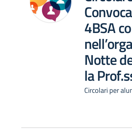
Convoca
4BSA coi
nell’org
Notte de
la Prof.
Circolari per alu