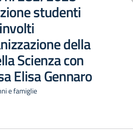
zione studenti
nvolti
anizzazione della
lla Scienza con
ssa Elisa Gennaro
nni e famiglie