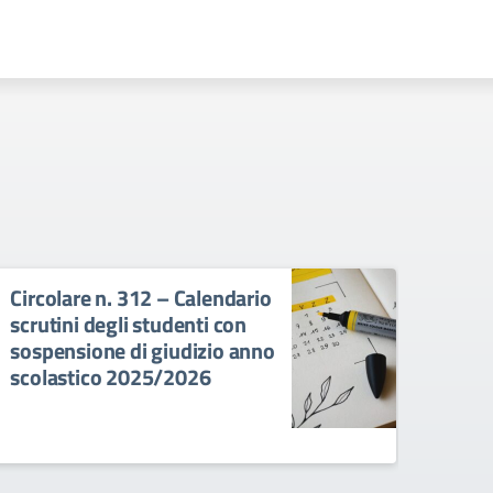
Circolare n. 312 – Calendario
Circ
scrutini degli studenti con
degl
sospensione di giudizio anno
con 
scolastico 2025/2026
anno