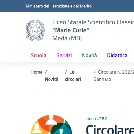
Vai ai contenuti
Vai al menu di navigazione
Vai al footer
Ministero dell'Istruzione e del Merito
Liceo Statale Scientifico Classi
"Marie Curie"
Meda (MB)
Scuola
Servizi
Novità
Didattica
Home
Le
Circolare n. 282/
Novità
circolari
Gennaro
circ. n.282
Circolar