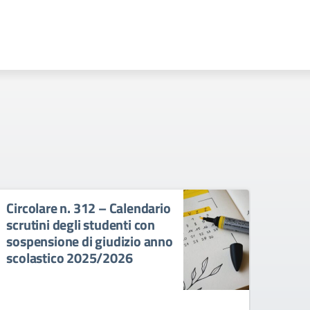
Circolare n. 312 – Calendario
Circ
scrutini degli studenti con
degl
sospensione di giudizio anno
con 
scolastico 2025/2026
anno