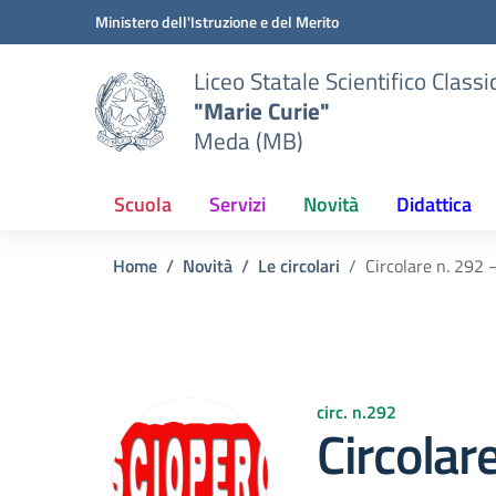
Vai ai contenuti
Vai al menu di navigazione
Vai al footer
Ministero dell'Istruzione e del Merito
Liceo Statale Scientifico Classi
"Marie Curie"
Meda (MB)
Scuola
Servizi
Novità
Didattica
Home
Novità
Le circolari
Circolare n. 292 
circ. n.292
Circolar