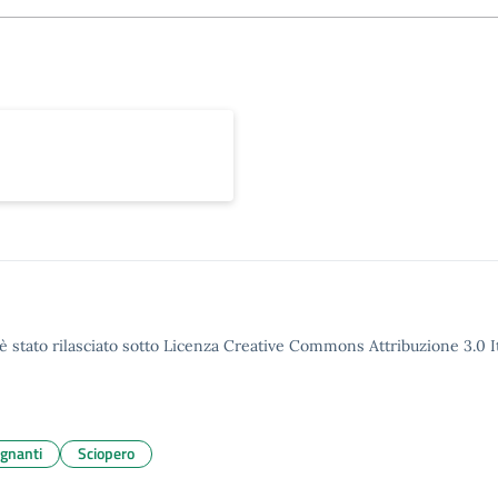
è stato rilasciato sotto Licenza Creative Commons Attribuzione 3.0 It
gnanti
Sciopero