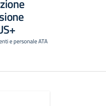
zione
sione
US+
centi e personale ATA