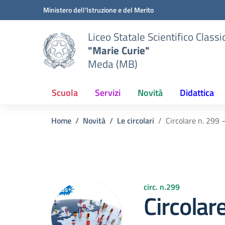
Vai ai contenuti
Vai al menu di navigazione
Vai al footer
Ministero dell'Istruzione e del Merito
Liceo Statale Scientifico Classi
"Marie Curie"
Meda (MB)
Scuola
Servizi
Novità
Didattica
Home
Novità
Le circolari
Circolare n. 29
circ. n.299
Circolar