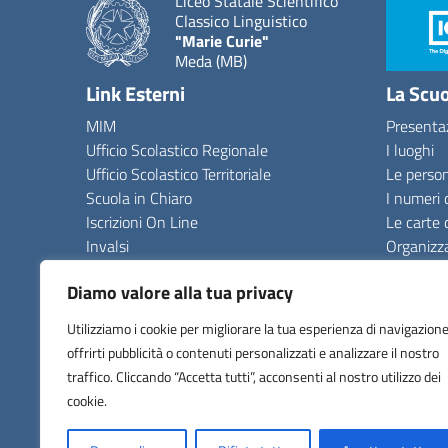
Liceo Statale Scientifico
Classico Linguistico
"Marie Curie"
Meda (MB)
Link Esterni
La Scu
MIM
Presenta
Ufficio Scolastico Regionale
I luoghi
Ufficio Scolastico Territoriale
Le perso
Scuola in Chiaro
I numeri 
Iscrizioni On Line
Le carte 
Invalsi
Organizz
Comune
La storia
Diamo valore alla tua privacy
Utilizziamo i cookie per migliorare la tua esperienza di navigazione
offrirti pubblicità o contenuti personalizzati e analizzare il nostro
traffico. Cliccando “Accetta tutti”, acconsenti al nostro utilizzo dei
Albo online
Amministrazione Trasparente
ANAC
Dichia
cookie.