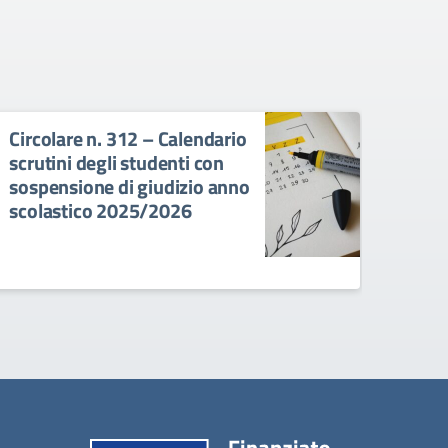
Circolare n. 312 – Calendario
Circ
scrutini degli studenti con
degl
sospensione di giudizio anno
con 
scolastico 2025/2026
anno