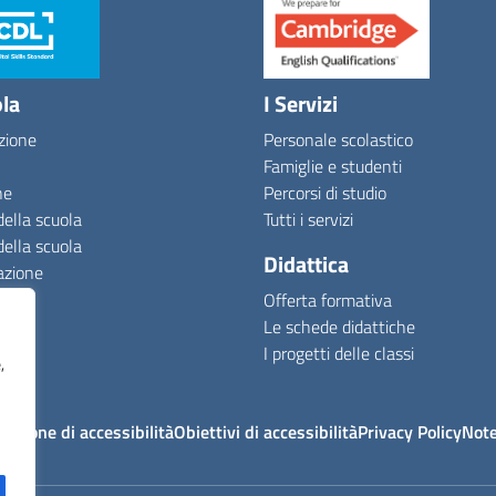
ola
I Servizi
zione
Personale scolastico
Famiglie e studenti
ne
Percorsi di studio
della scuola
Tutti i servizi
della scuola
Didattica
azione
Offerta formativa
Le schede didattiche
I progetti delle classi
,
razione di accessibilità
Obiettivi di accessibilità
Privacy Policy
Note