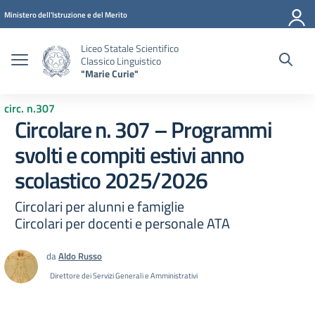
Vai ai contenuti
Vai al menu di navigazione
Vai al footer
Ministero dell'Istruzione e del Merito
Liceo Statale Scientifico
Classico Linguistico
"Marie Curie"
circ. n.307
Circolare n. 307 – Programmi
svolti e compiti estivi anno
scolastico 2025/2026
Circolari per alunni e famiglie
Circolari per docenti e personale ATA
da
Aldo Russo
Direttore dei Servizi Generali e Amministrativi