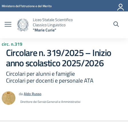
Vai ai contenuti
Vai al menu di navigazione
Vai al footer
Ministero dell'Istruzione e del Merito
Liceo Statale Scientifico
Classico Linguistico
"Marie Curie"
circ. n.319
Circolare n. 319/2025 – Inizio
anno scolastico 2025/2026
Circolari per alunni e famiglie
Circolari per docenti e personale ATA
da
Aldo Russo
Direttore dei Servizi Generali e Amministrativi