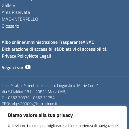
Gallery
Area Riservata
MAD-INTERPELLO
Glossario
Albo online
Amministrazione Trasparente
ANAC
Dichiarazione di accessibilità
Obiettivi di accessibilità
Privacy Policy
Note Legali
Seguici su:
Liceo Statale Scientifico Classico Linguistico "Marie Curie"
Via E.Cialdini, 181 ~ 20821 Meda (MB)
Tel. 0362 70339 - 0362 71754
PEO
: mbps20000g@istruzione.it
PEC
: mbps20000g@pec.istruzione.it
Diamo valore alla tua privacy
CF
: 83008560159
CUU
: UFDC93
Utilizziamo i cookie per migliorare la tua esperienza di navigazione,
CM
: MBPS20000G