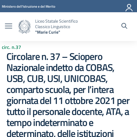
Vai ai contenuti
Vai al menu di navigazione
Vai al footer
Ministero dell'Istruzione e del Merito
Liceo Statale Scientifico
Classico Linguistico
"Marie Curie"
circ. n.37
Circolare n. 37 – Sciopero
Nazionale indetto da COBAS,
USB, CUB, USI, UNICOBAS,
comparto scuola, per l’intera
giornata del 11 ottobre 2021 per
tutto il personale docente, ATA, a
tempo indeterminato e
determinato, delle istituzioni