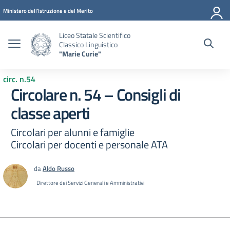
Vai ai contenuti
Vai al menu di navigazione
Vai al footer
Ministero dell'Istruzione e del Merito
Liceo Statale Scientifico
Classico Linguistico
"Marie Curie"
circ. n.54
Circolare n. 54 – Consigli di
classe aperti
Circolari per alunni e famiglie
Circolari per docenti e personale ATA
da
Aldo Russo
Direttore dei Servizi Generali e Amministrativi