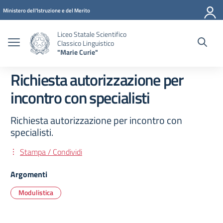
Vai ai contenuti
Vai al menu di navigazione
Vai al footer
Ministero dell'Istruzione e del Merito
Liceo Statale Scientifico
Classico Linguistico
"Marie Curie"
Richiesta autorizzazione per
incontro con specialisti
Richiesta autorizzazione per incontro con
specialisti.
Stampa / Condividi
Argomenti
Modulistica