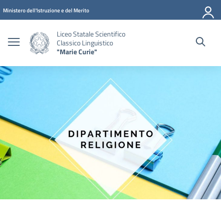
Vai ai contenuti
Vai al menu di navigazione
Vai al footer
Ministero dell'Istruzione e del Merito
Liceo Statale Scientifico
Classico Linguistico
"Marie Curie"