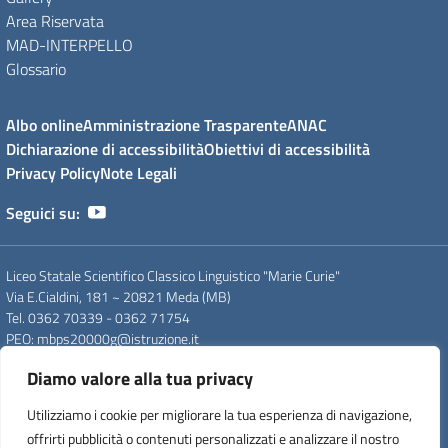
Area Riservata
MAD-INTERPELLO
Glossario
Albo online
Amministrazione Trasparente
ANAC
Dichiarazione di accessibilità
Obiettivi di accessibilità
Privacy Policy
Note Legali
Seguici su:
Liceo Statale Scientifico Classico Linguistico "Marie Curie"
Via E.Cialdini, 181 ~ 20821 Meda (MB)
Tel. 0362 70339 - 0362 71754
PEO
: mbps20000g@istruzione.it
PEC
: mbps20000g@pec.istruzione.it
Diamo valore alla tua privacy
CF
: 83008560159
CUU
: UFDC93
Utilizziamo i cookie per migliorare la tua esperienza di navigazione,
CM
: MBPS20000G
offrirti pubblicità o contenuti personalizzati e analizzare il nostro
IPA
: istsc_mips20000p