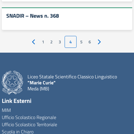
SNADIR – News n. 368
1
2
3
4
5
6
Pagina precedente
Pagina successiva
Liceo Statale Scientifico Classico Linguistico
"Marie Curie"
Meda (MB)
Link Esterni
MIM
Ufficio Scolastico Regionale
Ufficio Scolastico Territoriale
Scuola in Chiaro