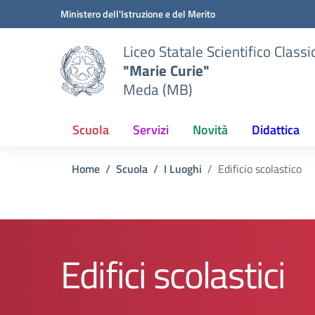
Vai ai contenuti
Vai al menu di navigazione
Vai al footer
Ministero dell'Istruzione e del Merito
Liceo Statale Scientifico Classi
"Marie Curie"
Meda (MB)
Scuola
Servizi
Novità
Didattica
Home
Scuola
I Luoghi
Edificio scolastico
Edifici scolastici