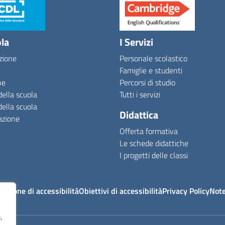
ola
I Servizi
zione
Personale scolastico
Famiglie e studenti
ne
Percorsi di studio
della scuola
Tutti i servizi
della scuola
Didattica
azione
Offerta formativa
Le schede didattiche
I progetti delle classi
razione di accessibilità
Obiettivi di accessibilità
Privacy Policy
Note
,