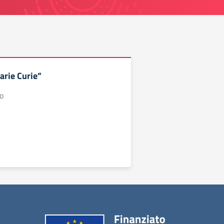
arie Curie”
co