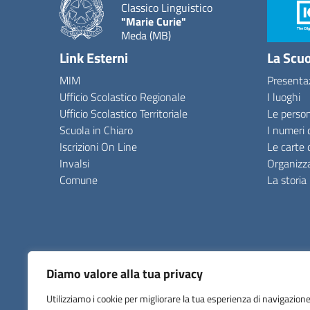
Classico Linguistico
"Marie Curie"
Meda (MB)
Link Esterni
La Scu
MIM
Presenta
Ufficio Scolastico Regionale
I luoghi
Ufficio Scolastico Territoriale
Le perso
Scuola in Chiaro
I numeri 
Iscrizioni On Line
Le carte 
Invalsi
Organizz
Comune
La storia
Albo online
Amministrazione Trasparente
ANAC
Dichia
Diamo valore alla tua privacy
Utilizziamo i cookie per migliorare la tua esperienza di navigazione