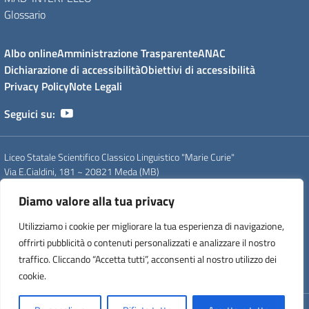
Glossario
Albo online
Amministrazione Trasparente
ANAC
Dichiarazione di accessibilità
Obiettivi di accessibilità
Privacy Policy
Note Legali
Seguici su:
Liceo Statale Scientifico Classico Linguistico "Marie Curie"
Via E.Cialdini, 181 ~ 20821 Meda (MB)
Tel. 0362 70339 - 0362 71754
Diamo valore alla tua privacy
PEO
: mbps20000g@istruzione.it
PEC
: mbps20000g@pec.istruzione.it
Utilizziamo i cookie per migliorare la tua esperienza di navigazione,
CF
: 83008560159
offrirti pubblicità o contenuti personalizzati e analizzare il nostro
CUU
: UFDC93
CM
: MBPS20000G
traffico. Cliccando “Accetta tutti”, acconsenti al nostro utilizzo dei
IPA
: istsc_mips20000p
cookie.