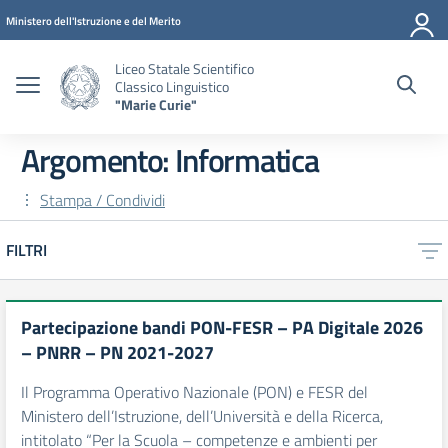
Vai ai contenuti
Vai al menu di navigazione
Vai al footer
Ministero dell'Istruzione e del Merito
Liceo Statale Scientifico
Classico Linguistico
"Marie Curie"
Argomento: Informatica
Stampa / Condividi
FILTRI
Partecipazione bandi PON-FESR – PA Digitale 2026
– PNRR – PN 2021-2027
Il Programma Operativo Nazionale (PON) e FESR del
Ministero dell’Istruzione, dell’Università e della Ricerca,
intitolato “Per la Scuola – competenze e ambienti per