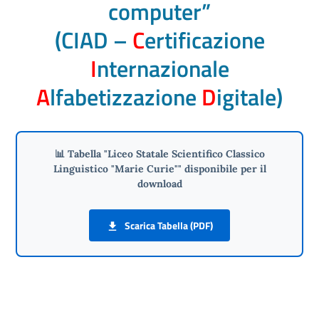
computer”
(CIAD –
C
ertificazione
I
nternazionale
A
lfabetizzazione
D
igitale)
📊 Tabella "Liceo Statale Scientifico Classico
Linguistico "Marie Curie"" disponibile per il
download
Scarica Tabella (PDF)