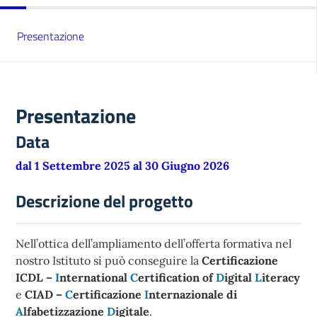
Presentazione
Presentazione
Data
dal 1 Settembre 2025 al 30 Giugno 2026
Descrizione del progetto
Nell’ottica dell’ampliamento dell’offerta formativa nel
nostro Istituto si può conseguire la
Certificazione
ICDL –
I
nternational
C
ertification of
D
igital
L
iteracy
e
CIAD –
C
ertificazione
I
nternazionale di
A
lfabetizzazione
D
igitale
.