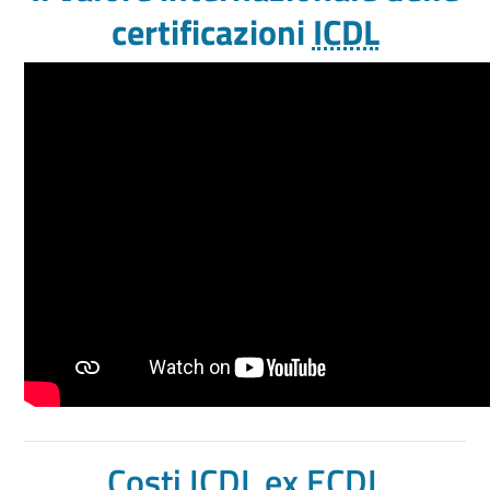
certificazioni
ICDL
Costi
ICDL
ex
ECDL