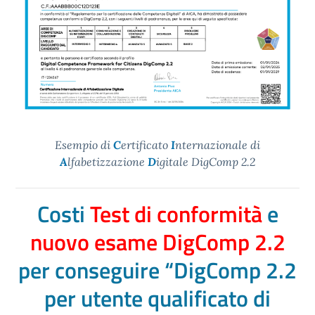
Esempio di
C
ertificato
I
nternazionale di
A
lfabetizzazione
D
igitale DigComp 2.2
Costi
Test di conformità
e
nuovo esame DigComp 2.2
per conseguire “DigComp 2.2
per utente qualificato di