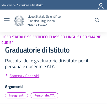
Vai ai contenuti
Vai al menu di navigazione
Vai al footer
Ministero dell'Istruzione e del Merito
Liceo Statale Scientifico
Classico Linguistico
"Marie Curie"
LICEO STATALE SCIENTIFICO CLASSICO LINGUISTICO “MARIE
CURIE”
Graduatorie di Istituto
Raccolta delle graduatorie di istituto per il
personale docente e ATA
Stampa / Condividi
Argomenti
Insegnanti
Personale ATA