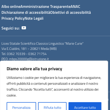
Albo online
Amministrazione Trasparente
ANAC
Dichiarazione di accessibilità
Obiettivi di accessibilità
Privacy Policy
Note Legali
Seguici su:
Liceo Statale Scientifico Classico Linguistico "Marie Curie"
Via E.Cialdini, 181 ~ 20821 Meda (MB)
Tel. 0362 70339 - 0362 71754
PEO
: mbps20000g@istruzione.it
PEC
: mbps20000g@pec.istruzione.it
Diamo valore alla tua privacy
CF
: 83008560159
CUU
: UFDC93
Utilizziamo i cookie per migliorare la tua esperienza di navigazione,
CM
: MBPS20000G
offrirti pubblicità o contenuti personalizzati e analizzare il nostro
IPA
: istsc_mips20000p
traffico. Cliccando “Accetta tutti”, acconsenti al nostro utilizzo dei
cookie.
Concept & Design by Designers Italia
Personalizza
Rifiuta tutto
Accettare tutto