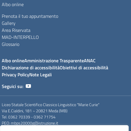
Albo online
Prenota il tuo appuntamento
Gallery
Area Riservata
MAD-INTERPELLO
Glossario
Albo online
Amministrazione Trasparente
ANAC
Dichiarazione di accessibilità
Obiettivi di accessibilità
Privacy Policy
Note Legali
Seguici su:
Liceo Statale Scientifico Classico Linguistico "Marie Curie"
Via E.Cialdini, 181 ~ 20821 Meda (MB)
Tel. 0362 70339 - 0362 71754
PEO
: mbps20000g@istruzione.it
PEC
: mbps20000g@pec.istruzione.it