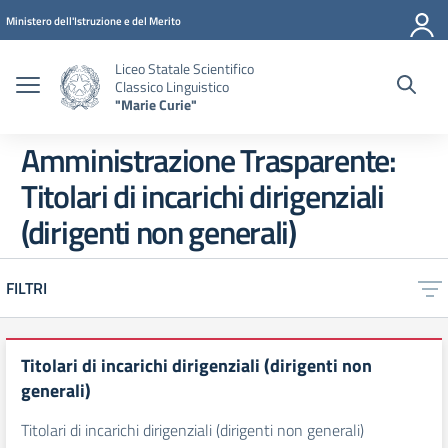
Vai ai contenuti
Vai al menu di navigazione
Vai al footer
Ministero dell'Istruzione e del Merito
Liceo Statale Scientifico
Classico Linguistico
"Marie Curie"
Amministrazione Trasparente:
Titolari di incarichi dirigenziali
(dirigenti non generali)
FILTRI
Titolari di incarichi dirigenziali (dirigenti non
generali)
Titolari di incarichi dirigenziali (dirigenti non generali)