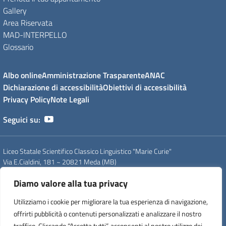
Gallery
Area Riservata
MAD-INTERPELLO
Glossario
Albo online
Amministrazione Trasparente
ANAC
Dichiarazione di accessibilità
Obiettivi di accessibilità
Privacy Policy
Note Legali
Seguici su:
Liceo Statale Scientifico Classico Linguistico "Marie Curie"
Via E.Cialdini, 181 ~ 20821 Meda (MB)
Tel. 0362 70339 - 0362 71754
Diamo valore alla tua privacy
PEO
: mbps20000g@istruzione.it
PEC
: mbps20000g@pec.istruzione.it
Utilizziamo i cookie per migliorare la tua esperienza di navigazione,
CF
: 83008560159
offrirti pubblicità o contenuti personalizzati e analizzare il nostro
CUU
: UFDC93
CM
: MBPS20000G
traffico. Cliccando “Accetta tutti”, acconsenti al nostro utilizzo dei