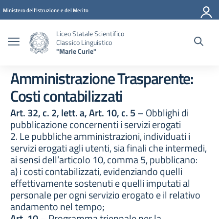
Vai ai contenuti
Vai al menu di navigazione
Vai al footer
Ministero dell'Istruzione e del Merito
Liceo Statale Scientifico
Classico Linguistico
"Marie Curie"
Amministrazione Trasparente:
Costi contabilizzati
Art. 32, c. 2, lett. a, Art. 10, c. 5
– Obblighi di
pubblicazione concernenti i servizi erogati
2. Le pubbliche amministrazioni, individuati i
servizi erogati agli utenti, sia finali che intermedi,
ai sensi dell’articolo 10, comma 5, pubblicano:
a) i costi contabilizzati, evidenziando quelli
effettivamente sostenuti e quelli imputati al
personale per ogni servizio erogato e il relativo
andamento nel tempo;
Art. 10
– Programma triennale per la