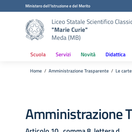
Vai ai contenuti
Vai al menu di navigazione
Vai al footer
Ministero dell'Istruzione e del Merito
Liceo Statale Scientifico Classi
"Marie Curie"
Meda (MB)
Scuola
Servizi
Novità
Didattica
Home
Amministrazione Trasparente
Le carte
Amministrazione T
Articolo 10 , comma 8, lettera d