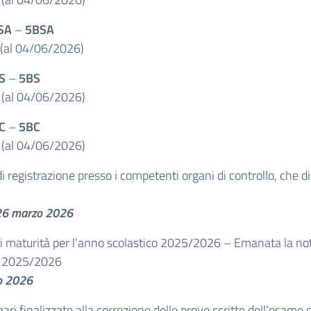
SA
–
5BSA
(al 04/06/2026)
S
–
5BS
(al 04/06/2026)
C
–
5BC
(al 04/06/2026)
i registrazione presso i competenti organi di controllo, che d
l 26 marzo 2026
 maturità per l’anno scolastico 2025/2026 – Emanata la not
co 2025/2026
zo 2026
nari finalizzate alla correzione delle prove scritte dell’esame