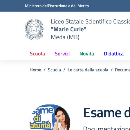
Vai ai contenuti
Vai al menu di navigazione
Vai al footer
Ministero dell'Istruzione e del Merito
Liceo Statale Scientifico Classi
"Marie Curie"
Meda (MB)
Scuola
Servizi
Novità
Didattica
Home
Scuola
Le carte della scuola
Docume
Esame d
Documentazione 