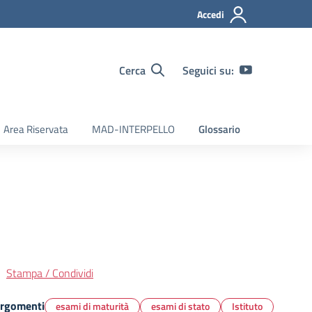
Accedi
Cerca
Seguici su:
Area Riservata
MAD-INTERPELLO
Glossario
Stampa / Condividi
rgomenti
esami di maturità
esami di stato
Istituto