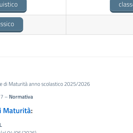
uistico
class
assico
ame di Maturità anno scolastico 2025/2026
27
–
Normativa
i Maturità
:
L
(al 04/06/2026)