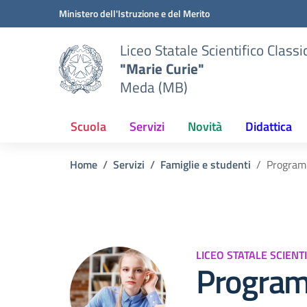
Vai ai contenuti
Vai al menu di navigazione
Vai al footer
Ministero dell'Istruzione e del Merito
Liceo Statale Scientifico Classi
"Marie Curie"
Meda (MB)
Scuola
Servizi
Novità
Didattica
Home
Servizi
Famiglie e studenti
Programm
LICEO STATALE SCIENT
Programm