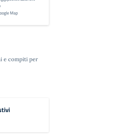
9
Google Map
mi e compiti per
tivi